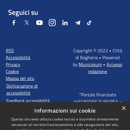
Seguici su
Facebook
Twitter
Youtube
Instagram
LinkedIn
Telegram
Tiktok
RSS
Copyright © 2022 • Città
Accessibilità
di Bagheria • Powered
Privacy
by
Municipium
•
Accesso
Cookie
redazione
Mappa del sito
Dichiarazione di
accessibilità
"Portale finanziato
Feedback accessibilità
dall'UNIONE EUROPEA -
×
FONDI STRUTTURALI
Informazioni sui cookie
D'INVESTIMENTO
Questo sito web utilizza cookie tecnici e assimilati strettamente
EUROPEI - Programma
necessari al corretto funzionamento e alla navigazione del sito,
Operativo FESR Sicilia