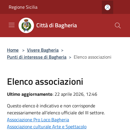
Salta al contenuto principale
Regione Sicilia
Città di Bagheria
Home
>
Vivere Bagheria
>
Punti di interesse di Bagheria
>
Elenco associazioni
Elenco associazioni
Ultimo aggiornamento
: 22 aprile 2026, 12:46
Questo elenco è indicativo e non corrisponde
necessariamente all’elenco ufficiale del III settore.
Associazione Pro Loco Bagheria
Associazione culturale Arte e Spettacolo