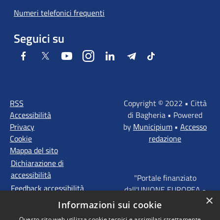
Numeri telefonici frequenti
Seguici su
Facebook
Twitter
Youtube
Instagram
LinkedIn
Telegram
Tiktok
RSS
Copyright © 2022 • Città
Accessibilità
di Bagheria • Powered
Privacy
by
Municipium
•
Accesso
Cookie
redazione
Mappa del sito
Dichiarazione di
accessibilità
"Portale finanziato
Feedback accessibilità
dall'UNIONE EUROPEA -
×
FONDI STRUTTURALI
Informazioni sui cookie
D'INVESTIMENTO
Questo sito web utilizza cookie tecnici e assimilati strettamente