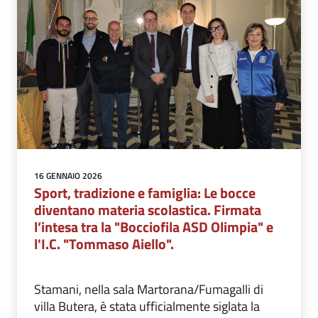
16 GENNAIO 2026
Sport, tradizione e famiglia: Le bocce
diventano materia scolastica. Firmata
l’intesa tra la "Bocciofila ASD Olimpia" e
l'I.C. "Tommaso Aiello".
Stamani, nella sala Martorana/Fumagalli di
villa Butera, è stata ufficialmente siglata la