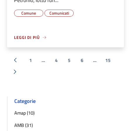
Petronio, lotto fun...
Comune
Comunicati
LEGGI DI PIÙ
1
...
4
5
6
...
15
« Precedente
Successiva »
Categorie
Amap (10)
AMB (31)