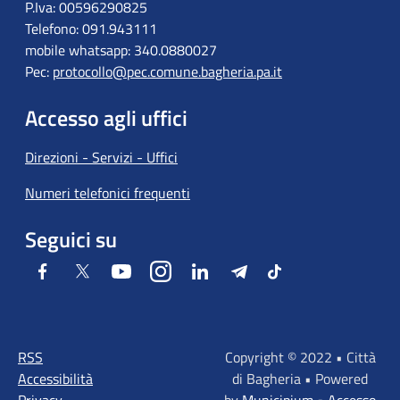
P.Iva: 00596290825
Telefono: 091.943111
mobile whatsapp: 340.0880027
Pec:
protocollo@pec.comune.bagheria.pa.it
Accesso agli uffici
Direzioni - Servizi - Uffici
Numeri telefonici frequenti
Seguici su
Facebook
Twitter
Youtube
Instagram
LinkedIn
Telegram
Tiktok
RSS
Copyright © 2022 • Città
Accessibilità
di Bagheria • Powered
Privacy
by
Municipium
•
Accesso