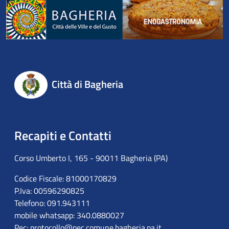
Città di Bagheria
Recapiti e Contatti
Corso Umberto I, 165 - 90011 Bagheria (PA)
Codice Fiscale: 81000170829
P.Iva: 00596290825
Telefono: 091.943111
mobile whatsapp: 340.0880027
Pec:
protocollo@pec.comune.bagheria.pa.it