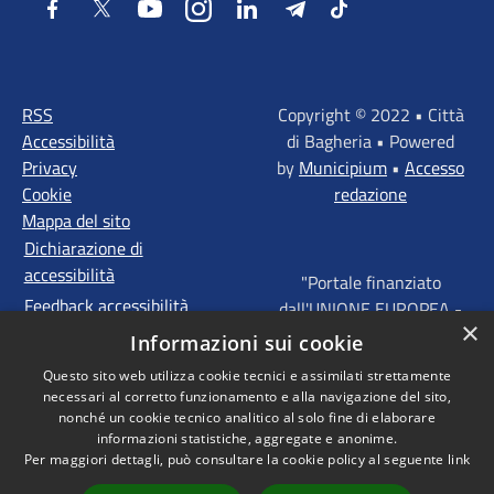
Facebook
Twitter
Youtube
Instagram
LinkedIn
Telegram
Tiktok
RSS
Copyright © 2022 • Città
Accessibilità
di Bagheria • Powered
Privacy
by
Municipium
•
Accesso
Cookie
redazione
Mappa del sito
Dichiarazione di
accessibilità
"Portale finanziato
Feedback accessibilità
dall'UNIONE EUROPEA -
×
FONDI STRUTTURALI
Informazioni sui cookie
D'INVESTIMENTO
Questo sito web utilizza cookie tecnici e assimilati strettamente
EUROPEI - Programma
necessari al corretto funzionamento e alla navigazione del sito,
Operativo FESR Sicilia
nonché un cookie tecnico analitico al solo fine di elaborare
2014 - 2020 Agenda
informazioni statistiche, aggregate e anonime.
Per maggiori dettagli, può consultare la cookie policy al seguente
link
Urbana ITI "Palermo -
Bagheria"