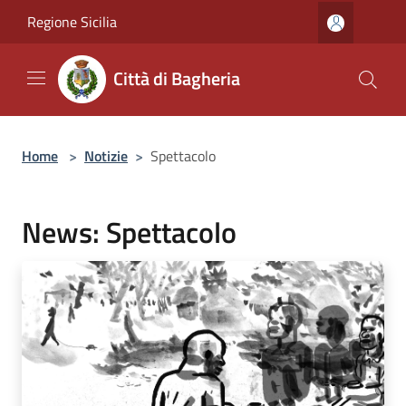
Salta al contenuto principale
Regione Sicilia
Città di Bagheria
Home
>
Notizie
>
Spettacolo
News: Spettacolo