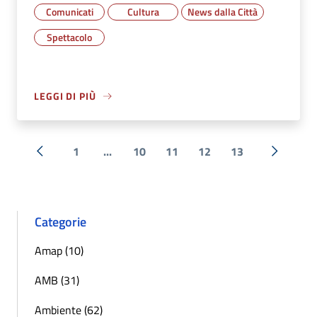
Comunicati
Cultura
News dalla Città
Spettacolo
LEGGI DI PIÙ
1
...
10
11
12
13
« Precedente
Successi
Categorie
Amap (10)
AMB (31)
Ambiente (62)