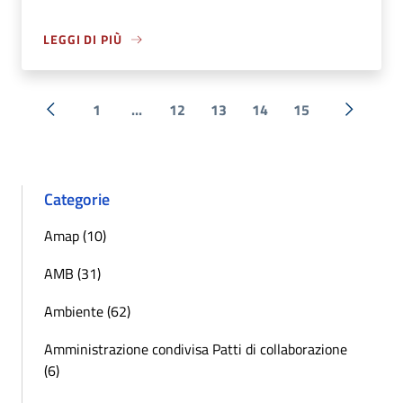
LEGGI DI PIÙ
1
...
12
13
14
15
« Precedente
Successi
Categorie
Amap (10)
AMB (31)
Ambiente (62)
Amministrazione condivisa Patti di collaborazione
(6)