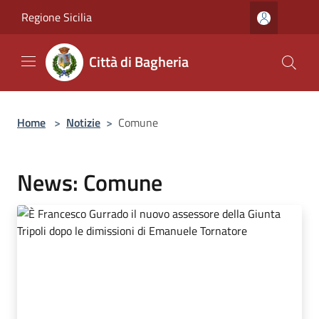
Salta al contenuto principale
Regione Sicilia
Città di Bagheria
Home
>
Notizie
>
Comune
News: Comune