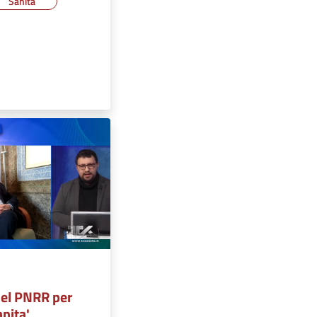
Sanità
 del PNRR per
anita'