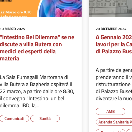
10 MARZO 2025
20 DICEMBRE 2024
"Intestino Bel Dilemma" se ne
A Gennaio 202
discute a villa Butera con
lavori per la 
medici ed esperti della
di Palazzo Bus
materia
A partire da ge
La Sala Fumagalli Martorana di
prenderanno il vi
villa Butera a Bagheria ospiterà il
ristrutturazion
22 marzo, a partire dalle ore 8:30,
di Palazzo Buset
il convegno "Intestino: un bel
diventare la nuo
dilemma. IBD, la...
AMB
Comunicati
Sanità
Azienda Sanitaria P