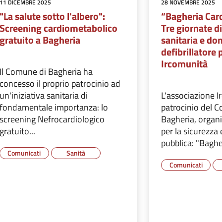
11 DICEMBRE 2025
28 NOVEMBRE 2025
"La salute sotto l'albero":
“Bagheria Car
Screening cardiometabolico
Tre giornate d
gratuito a Bagheria
sanitaria e do
defibrillatore
Ircomunità
Il Comune di Bagheria ha
concesso il proprio patrocinio ad
un'iniziativa sanitaria di
L'associazione I
fondamentale importanza: lo
patrocinio del 
screening Nefrocardiologico
Bagheria, organi
gratuito...
per la sicurezza 
pubblica: "Baghe
Comunicati
Sanità
Comunicati