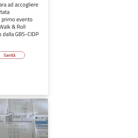
ara ad accogliere
rtata
il primo evento
Walk & Roll
o dalla GBS-CIDP
Sanità