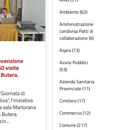
Ambiente (62)
Amministrazione
condivisa Patti di
collaborazione (6)
Aspra (73)
revenzione
Avvisi Pubblici
50 visite
(53)
a Butera.
Azienda Sanitaria
Provinciale (11)
"Giornata di
va", l'iniziativa
Cimitero (17)
lla sala Martorana
Commercio (12)
a Butera.
cin...
Comune (217)