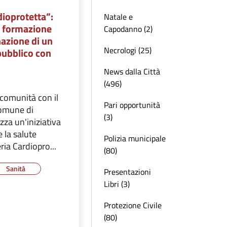
dioprotetta”:
Natale e
i formazione
Capodanno (2)
nazione di un
Necrologi (25)
 pubblico con
News dalla Città
(496)
rcomunità con il
Pari opportunità
Comune di
(3)
zza un'iniziativa
e la salute
Polizia municipale
ria Cardiopro...
(80)
Sanità
Presentazioni
Libri (3)
Protezione Civile
(80)