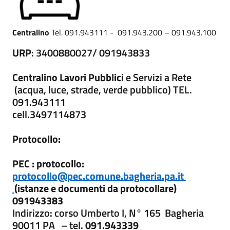
Centralino
Tel. 091.943111 - 091.943.200 – 091.943.100
URP
: 3400880027/ 091943833
Centralino Lavori Pubblici
e Servizi a Rete
(acqua, luce, strade, verde pubblico) TEL.
091.943111
cell.3497114873
Protocollo:
PEC : protocollo:
protocollo
@pec.comune.bagheria.pa.it
(istanze e documenti da protocollare)
091943383
Indirizzo: corso Umberto I, N° 165 Bagheria
90011 PA
– tel.
091.943339