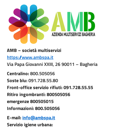
AMB – società multiservizi
https://www.ambspa.it
Via Papa Giovanni XXIII, 26 90011 – Bagheria
Centralino:
800.505056
Soste blu:
091.728.55.80
Front-office servizio rifiuti: 091.728.55.55
Ritiro ingombranti: 800505056
emergenze 800505015
Informazioni: 800.505056
E-mail:
info@ambspa.it
Servizio igiene urbana: