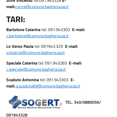
Scirè Vincenzo
tel.091.943328
E-
mail:
v.scire@comune.bagheria.pa.it
TARI:
Bartolone Caterina
tel: 091.943303
E-mail:
c.bartolone@comune.bagheria.pa.it
Lo Verso Paola
tel: 091943.329
E-mail:
p.loverso@comune.bagheria.pa.it
Speciale Caterina
tel: 091.943283
E-mail:
c.speciale@comune.bagheria.pa.it
Scaduto Antonina
tel: 091.943303
E-
mail:
a.scaduto69
@
comune.bagheria.pa.it
TEL. 340/0880056/
091943328