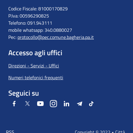
Codice Fiscale: 81000170829
P.Iva: 00596290825
Telefono: 091.943111
mobile whatsapp: 340.0880027
Pec:
protocollo@pec.comune.bagheria.pa.it
Accesso agli uffici
Direzioni - Servizi - Uffici
Numeri telefonici frequenti
Seguici su
Facebook
Twitter
Youtube
Instagram
LinkedIn
Telegram
Tiktok
RSS
Copyright © 2022 • Città