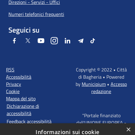
Direzioni - Servizi - Uffici
Numeri telefonici frequenti
Seguici su
Facebook
Twitter
Youtube
Instagram
LinkedIn
Telegram
Tiktok
RSS
Copyright © 2022 • Città
Accessibilità
di Bagheria • Powered
Privacy
by
Municipium
•
Accesso
Cookie
redazione
Mappa del sito
Dichiarazione di
accessibilità
"Portale finanziato
Feedback accessibilità
dall'UNIONE EUROPEA -
×
FONDI STRUTTURALI
Informazioni sui cookie