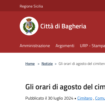
Salta al contenuto principale
Regione Sicilia
Città di Bagheria
Amministrazione
Argomenti
URP - Stampa 
Home
>
Notizie
>
Gli orari di agosto del cimit
Gli orari di agosto del c
Pubblicato il 30 luglio 2024 •
Cimitero
,
Com