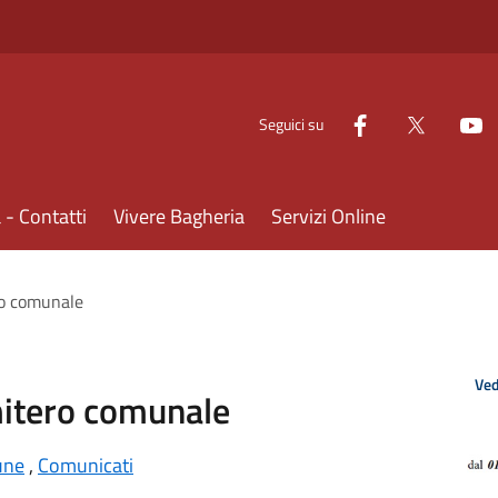
Seguici su
- Contatti
Vivere Bagheria
Servizi Online
ero comunale
Ved
imitero comunale
une
,
Comunicati