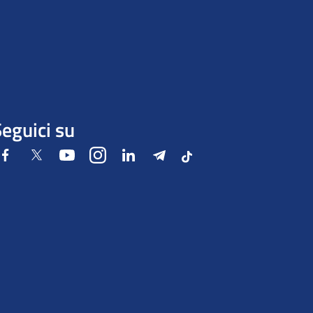
eguici su
Facebook
Twitter
Youtube
Instagram
LinkedIn
Telegram
Tiktok