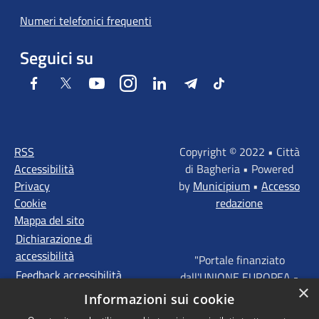
Numeri telefonici frequenti
Seguici su
Facebook
Twitter
Youtube
Instagram
LinkedIn
Telegram
Tiktok
RSS
Copyright © 2022 • Città
Accessibilità
di Bagheria • Powered
Privacy
by
Municipium
•
Accesso
Cookie
redazione
Mappa del sito
Dichiarazione di
accessibilità
"Portale finanziato
Feedback accessibilità
dall'UNIONE EUROPEA -
×
FONDI STRUTTURALI
Informazioni sui cookie
D'INVESTIMENTO