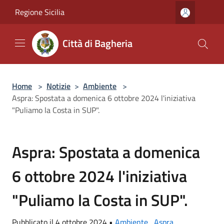
Salta al contenuto principale
Regione Sicilia
Città di Bagheria
Home
>
Notizie
>
Ambiente
>
Aspra: Spostata a domenica 6 ottobre 2024 l'iniziativa
"Puliamo la Costa in SUP".
Aspra: Spostata a domenica
6 ottobre 2024 l'iniziativa
"Puliamo la Costa in SUP".
Pubblicato il 4 ottobre 2024 •
Ambiente
,
Aspra
,