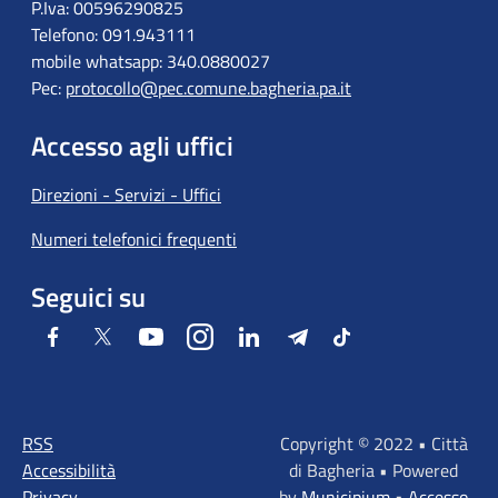
P.Iva: 00596290825
Telefono: 091.943111
mobile whatsapp: 340.0880027
Pec:
protocollo@pec.comune.bagheria.pa.it
Accesso agli uffici
Direzioni - Servizi - Uffici
Numeri telefonici frequenti
Seguici su
Facebook
Twitter
Youtube
Instagram
LinkedIn
Telegram
Tiktok
RSS
Copyright © 2022 • Città
Accessibilità
di Bagheria • Powered
Privacy
by
Municipium
•
Accesso