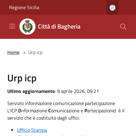
Salta al contenuto principale
Regione Sicilia
Città di Bagheria
Home
>
Urp icp
Urp icp
Ultimo aggiornamento
: 9 aprile 2026, 09:21
Servizio informazione comunicazione partecipazione
L’ICP
(I
nformazione
C
omunicazione e
P
artecipazione) è il
servizio che è costituito dagli uffici:
Ufficio Stampa