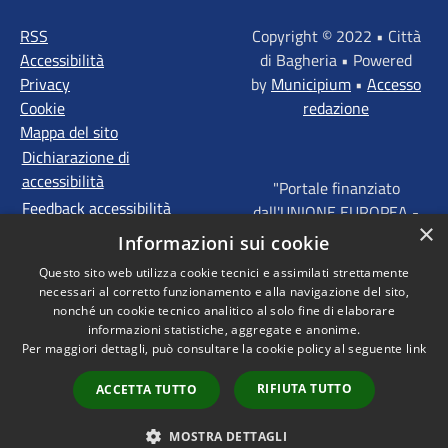
RSS
Copyright © 2022 • Città
Accessibilità
di Bagheria • Powered
Privacy
by
Municipium
•
Accesso
Cookie
redazione
Mappa del sito
Dichiarazione di
accessibilità
"Portale finanziato
Feedback accessibilità
dall'UNIONE EUROPEA -
×
FONDI STRUTTURALI
Informazioni sui cookie
D'INVESTIMENTO
Questo sito web utilizza cookie tecnici e assimilati strettamente
EUROPEI - Programma
necessari al corretto funzionamento e alla navigazione del sito,
Operativo FESR Sicilia
nonché un cookie tecnico analitico al solo fine di elaborare
2014 - 2020 Agenda
informazioni statistiche, aggregate e anonime.
Per maggiori dettagli, può consultare la cookie policy al seguente
link
Urbana ITI "Palermo -
Bagheria"
RIFIUTA TUTTO
ACCETTA TUTTO
MOSTRA DETTAGLI