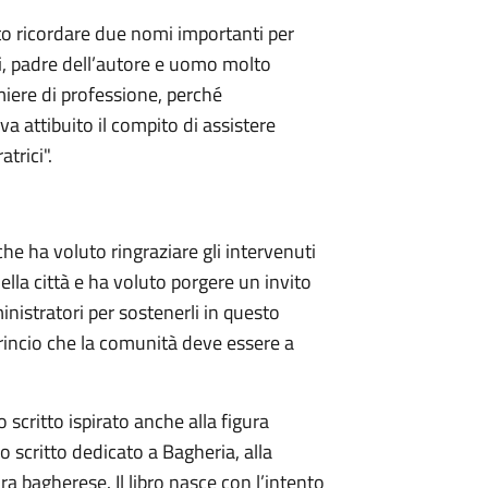
to ricordare due nomi importanti per
eri, padre dell’autore e uomo molto
iere di professione, perché
a attibuito il compito di assistere
trici".
che ha voluto ringraziare gli intervenuti
lla città e ha voluto porgere un invito
inistratori per sostenerli in questo
trincio che la comunità deve essere a
 scritto ispirato anche alla figura
 scritto dedicato a Bagheria, alla
ura bagherese. Il libro nasce con l’intento