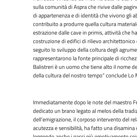
sulla comunità di Aspra che rivive dalle pagine
di appartenenza e di identità che vivono gli ab
contribuito a produrre quella cultura material
estrazione dalle cave in primis, attività che h
costruzione di edifici di rilievo architettonico
seguito lo sviluppo della coltura degli agru
rappresentarono la fonte principale di ricche
Balistreri è un uomo che tiene alto il nome del
della cultura del nostro tempo” conclude Lo
Immediatamente dopo le note del maestro F
dedicato un brano legato al melos della tradiz
dell’emigrazione, il corposo intervento del re
acutezza e sensibilità, ha fatto una disamina 
leggendo anche i passi più emotivamente coi