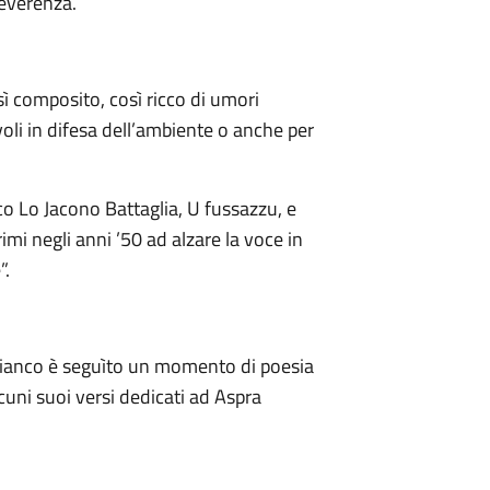
everenza.
sì composito, così ricco di umori
li in difesa dell’ambiente o anche per
co Lo Jacono Battaglia, U fussazzu, e
rimi negli anni ’50 ad alzare la voce in
”.
 Bianco è seguìto un momento di poesia
cuni suoi versi dedicati ad Aspra