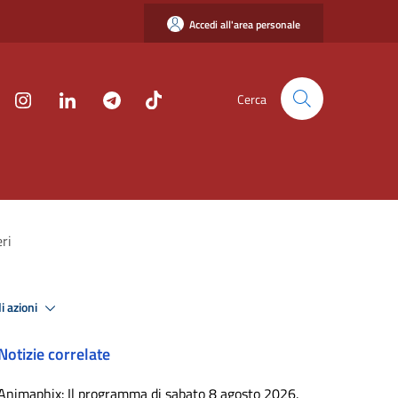
Accedi all'area personale
Cerca
ri
i azioni
Notizie correlate
Animaphix: Il programma di sabato 8 agosto 2026.