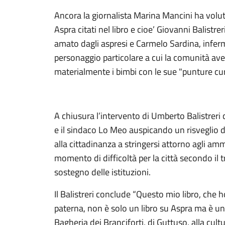
Ancora la giornalista Marina Mancini ha volu
Aspra citati nel libro e cioe’ Giovanni Balistr
amato dagli aspresi e Carmelo Sardina, inferm
personaggio particolare a cui la comunità avev
materialmente i bimbi con le sue "punture cura
A chiusura l’intervento di Umberto Balistreri 
e il sindaco Lo Meo auspicando un risveglio de
alla cittadinanza a stringersi attorno agli amm
momento di difficoltà per la città secondo il 
sostegno delle istituzioni.
Il Balistreri conclude “Questo mio libro, che ho
paterna, non è solo un libro su Aspra ma è uno
Bagheria dei Branciforti, di Guttuso, alla cult