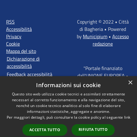
RSS
Copyright © 2022 • Città
Accessibilità
di Bagheria • Powered
Privacy
by
Municipium
•
Accesso
Cookie
redazione
Mappa del sito
Dichiarazione di
accessibilità
"Portale finanziato
Feedback accessibilità
dall'UNIONE EUROPEA -
×
FONDI STRUTTURALI
Informazioni sui cookie
D'INVESTIMENTO
Questo sito web utilizza cookie tecnici e assimilati strettamente
EUROPEI - Programma
necessari al corretto funzionamento e alla navigazione del sito,
Operativo FESR Sicilia
nonché un cookie tecnico analitico al solo fine di elaborare
2014 - 2020 Agenda
informazioni statistiche, aggregate e anonime.
Per maggiori dettagli, può consultare la cookie policy al seguente
link
Urbana ITI "Palermo -
Bagheria"
RIFIUTA TUTTO
ACCETTA TUTTO