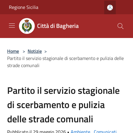
Salta al contenuto principale
Regione Sicilia
Città di Bagheria
Home
>
Notizie
>
Partito il servizio stagionale di scerbamento e pulizia delle
strade comunali
Partito il servizio stagionale
di scerbamento e pulizia
delle strade comunali
Pubblicato il 29 maggio 2026 •
Ambiente
,
Comunicati