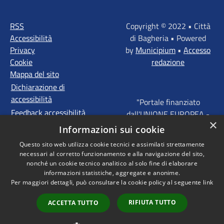
RSS
Copyright © 2022 • Città
Accessibilità
di Bagheria • Powered
Privacy
by
Municipium
•
Accesso
Cookie
redazione
Mappa del sito
Dichiarazione di
accessibilità
"Portale finanziato
Feedback accessibilità
dall'UNIONE EUROPEA -
×
FONDI STRUTTURALI
Informazioni sui cookie
D'INVESTIMENTO
Questo sito web utilizza cookie tecnici e assimilati strettamente
EUROPEI - Programma
necessari al corretto funzionamento e alla navigazione del sito,
Operativo FESR Sicilia
nonché un cookie tecnico analitico al solo fine di elaborare
2014 - 2020 Agenda
informazioni statistiche, aggregate e anonime.
Per maggiori dettagli, può consultare la cookie policy al seguente
link
Urbana ITI "Palermo -
Bagheria"
RIFIUTA TUTTO
ACCETTA TUTTO