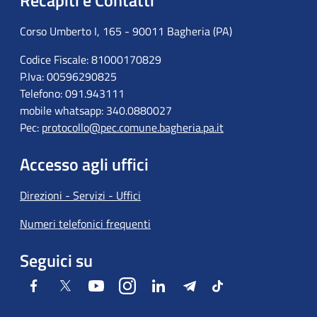
Recapiti e Contatti
Corso Umberto I, 165 - 90011 Bagheria (PA)
Codice Fiscale: 81000170829
P.Iva: 00596290825
Telefono: 091.943111
mobile whatsapp: 340.0880027
Pec:
protocollo@pec.comune.bagheria.pa.it
Accesso agli uffici
Direzioni - Servizi - Uffici
Numeri telefonici frequenti
Seguici su
Facebook
Twitter
Youtube
Instagram
LinkedIn
Telegram
Tiktok