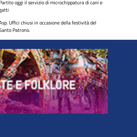
Partito oggi il servizio di microchippatura di cani e
gatti
Asp. Uffici chiusi in occasione della festività del
Santo Patrono.