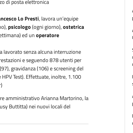
zzo di posta elettronica
ancesco Lo Presti
, lavora un’equipe
no),
psicologo
(ogni giorno),
ostetrica
settimana) ed un
operatore
a lavorato senza alcuna interruzione
estazioni e seguendo 878 utenti per
e (97), gravidanza (106) e screening del
 HPV Test). Effettuate, inoltre, 1.100
r)
re amministrativo Arianna Martorino, la
sy Buttitta) nei nuovi locali del