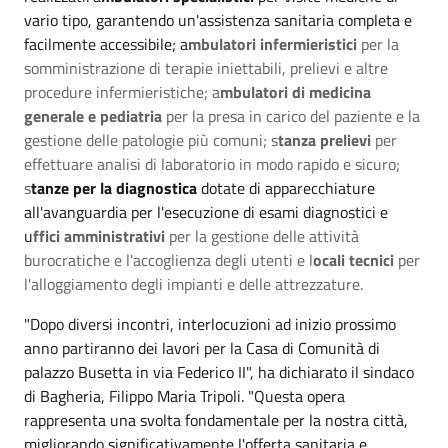
vario tipo, garantendo un'assistenza sanitaria completa e
facilmente accessibile; a
mbulatori infermieristici
per la
somministrazione di terapie iniettabili, prelievi e altre
procedure infermieristiche; a
mbulatori di medicina
generale e pediatria
per la presa in carico del paziente e la
gestione delle patologie più comuni; s
tanza prelievi
per
effettuare analisi di laboratorio in modo rapido e sicuro;
s
tanze per la diagnostica
dotate di apparecchiature
all'avanguardia per l'esecuzione di esami diagnostici e
u
ffici amministrativi
per la gestione delle attività
burocratiche e l'accoglienza degli utenti e l
ocali tecnici
per
l'alloggiamento degli impianti e delle attrezzature.
"Dopo diversi incontri, interlocuzioni ad inizio prossimo
anno partiranno dei lavori per la Casa di Comunità di
palazzo Busetta in via Federico II", ha dichiarato il sindaco
di Bagheria, Filippo Maria Tripoli. "Questa opera
rappresenta una svolta fondamentale per la nostra città,
migliorando significativamente l'offerta sanitaria e