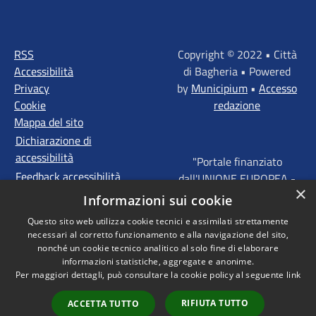
RSS
Copyright © 2022 • Città
Accessibilità
di Bagheria • Powered
Privacy
by
Municipium
•
Accesso
Cookie
redazione
Mappa del sito
Dichiarazione di
accessibilità
"Portale finanziato
Feedback accessibilità
dall'UNIONE EUROPEA -
×
FONDI STRUTTURALI
Informazioni sui cookie
D'INVESTIMENTO
Questo sito web utilizza cookie tecnici e assimilati strettamente
EUROPEI - Programma
necessari al corretto funzionamento e alla navigazione del sito,
Operativo FESR Sicilia
nonché un cookie tecnico analitico al solo fine di elaborare
2014 - 2020 Agenda
informazioni statistiche, aggregate e anonime.
Per maggiori dettagli, può consultare la cookie policy al seguente
link
Urbana ITI "Palermo -
Bagheria"
RIFIUTA TUTTO
ACCETTA TUTTO