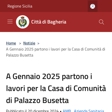
Salta al contenuto principale
Regione Sicilia
Città di Bagheria
Home
>
Notizie
>
A Gennaio 2025 partono i lavori per la Casa di Comunità di
Palazzo Busetta
A Gennaio 2025 partono i
lavori per la Casa di Comunità
di Palazzo Busetta
Pubblicato il 20 dicembre 2024 •
AMB
,
Azienda Sanitaria