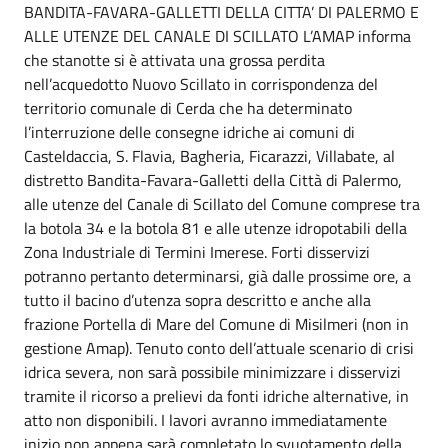
BANDITA-FAVARA-GALLETTI DELLA CITTA’ DI PALERMO E
ALLE UTENZE DEL CANALE DI SCILLATO L’AMAP informa
che stanotte si è attivata una grossa perdita
nell’acquedotto Nuovo Scillato in corrispondenza del
territorio comunale di Cerda che ha determinato
l’interruzione delle consegne idriche ai comuni di
Casteldaccia, S. Flavia, Bagheria, Ficarazzi, Villabate, al
distretto Bandita-Favara-Galletti della Città di Palermo,
alle utenze del Canale di Scillato del Comune comprese tra
la botola 34 e la botola 81 e alle utenze idropotabili della
Zona Industriale di Termini Imerese. Forti disservizi
potranno pertanto determinarsi, già dalle prossime ore, a
tutto il bacino d’utenza sopra descritto e anche alla
frazione Portella di Mare del Comune di Misilmeri (non in
gestione Amap). Tenuto conto dell’attuale scenario di crisi
idrica severa, non sarà possibile minimizzare i disservizi
tramite il ricorso a prelievi da fonti idriche alternative, in
atto non disponibili. I lavori avranno immediatamente
inizio non appena sarà completato lo svuotamento della