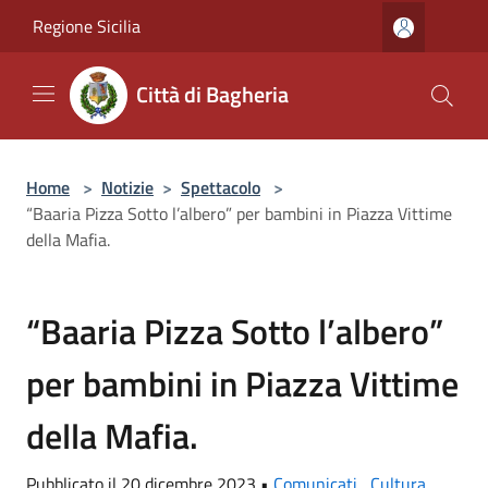
Salta al contenuto principale
Regione Sicilia
Città di Bagheria
Home
>
Notizie
>
Spettacolo
>
“Baaria Pizza Sotto l’albero” per bambini in Piazza Vittime
della Mafia.
“Baaria Pizza Sotto l’albero”
per bambini in Piazza Vittime
della Mafia.
Pubblicato il 20 dicembre 2023 •
Comunicati
,
Cultura
,