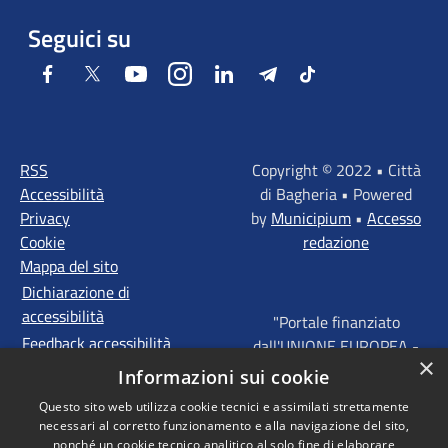
Seguici su
Facebook
Twitter
Youtube
Instagram
LinkedIn
Telegram
Tiktok
RSS
Copyright © 2022 • Città
Accessibilità
di Bagheria • Powered
Privacy
by
Municipium
•
Accesso
Cookie
redazione
Mappa del sito
Dichiarazione di
accessibilità
"Portale finanziato
Feedback accessibilità
dall'UNIONE EUROPEA -
×
FONDI STRUTTURALI
Informazioni sui cookie
D'INVESTIMENTO
Questo sito web utilizza cookie tecnici e assimilati strettamente
EUROPEI - Programma
necessari al corretto funzionamento e alla navigazione del sito,
Operativo FESR Sicilia
nonché un cookie tecnico analitico al solo fine di elaborare