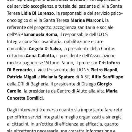
del servizio accoglienza e tutela del paziente di Vila Santa
Teresa
Lidia Di Lorenzo
, la responsabile del servizio psico-
oncologico di villa Santa Teresa
Marina Marconi,
la
referente del progetto. accoglienza sanitaria e sociale
dell'ASP
Emanuela Roma
, il responsabile dell’U.O.S
Integrazione Sociosanitaria, riabilitazione e cure
domiciliari
Angelo Di Salvo
, la presidente della Caritas
cittadina
Anna Cullotta,
il presidente dell’Associazione
medica bagherese Vittorio Panno, il professor
Cristoforo
DI Bernardo
, il vice Presidente dei LIONS
Pietro Napoli
,
Patrizia Migali
e
Melania Spataro
di AISF,
Alfio Sanfilippo
della CRI di Bagheria, il presidente di Dislego
Giorgio
Carollo
, la presidente de Centro di Aiuto alla Vita
Maria
Concetta Domilici.
Dagli interventi è emerso quanto sia importante fare rete
per offrire servizi integrati e meglio organizzati e sinergici
ai cittadini, in un’ottica di efficienza ed efficacia, quanto
sia altrettanto necessaria una corretta informazione e