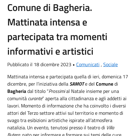
Comune di Bagheria.
Mattinata intensa e
partecipata tra momenti
informativi e artistici
Pubblicato il 18 dicembre 2023 •
Comunicati
,
Sociale
Mattinata intensa e partecipata quella di ieri, domenica 17
dicembre, per l’iniziativa della
SAMOT
e del
Comune
di
Bagheria
dal titolo “
Prossimi
al Natale insieme per una
comunità
curante
” aperta alla cittadinanza e agli addetti ai
lavori. Momento di informazione che ha coinvolto i diversi
attori del Terzo settore attivi sul territorio e momento di
svago tra esibizioni artistiche ispirate all’atmosfera
natalizia. Un evento, tenutosi presso il teatro di
Villa
Butera,
nato per informare e formare sui temi delle cure