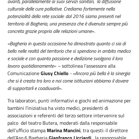
avanti, parallelamente ai suoi servizi sanitari, la diffusione
culturale delle cure palliative. Crediamo fortemente nella
potenzialità della rete sociale: dal 2016 siamo presenti nel
territorio di Bagheria, una presenza che è divenuta sempre più
concreta grazie proprio alle relazioni umane
».
«Bagheria in questa occasione ha dimostrato quanto ci sia di
bello nelle realtà del territorio che si spendono in ambito medico
e sociale e con quanta passione e dedizione svolgono il loro
lavoro quotidianamente» –
sottolinea l’assessore alla
Comunicazione
Giusy Chiello
- «Ancora più bella è la sinergia
che si è creata tra loro e noi come istituzioni abbiamo il dovere
di supportarli e coadiuvarli».
Tra laboratori, punti informativi e giochi ed animazione per
bambini l’iniziativa ha visto medici, presidenti di
associazioni e referenti del terzo settore intervenire sul
palco del teatro Butera, moderati dalla responsabile
dell’ufficio stampa
Marina Mancini
, tra questi: il direttore
dell’Asp 6 Bagheria
Gianfranco Licciardi
, la responsabile