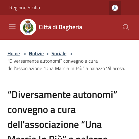
Salta al contenuto principale
Regione Sicilia
Città di Bagheria
Home
>
Notizie
>
Sociale
>
“Diversamente autonomi” convegno a cura
dell'associazione “Una Marcia In Più” a palazzo Villarosa.
“Diversamente autonomi”
convegno a cura
dell'associazione “Una
Marcia In Più” a palazzo