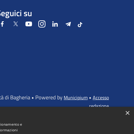
eguici su
Facebook
Twitter
Youtube
Instagram
LinkedIn
Telegram
Tiktok
ttà di Bagheria • Powered by
•
Municipium
Accesso
redazione
×
nzionamento e
nformazioni
iato dall'UNIONE EUROPEA - FONDI STRUTTURALI