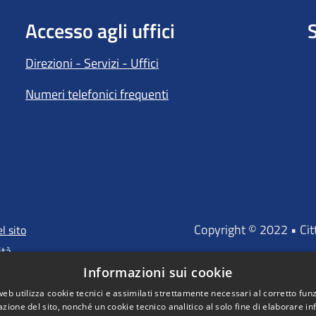
Accesso agli uffici
S
Direzioni - Servizi - Uffici
Numeri telefonici frequenti
Copyright © 2022 • Ci
l sito
ità
Informazioni sui cookie
web utilizza cookie tecnici e assimilati strettamente necessari al corretto fu
azione del sito, nonché un cookie tecnico analitico al solo fine di elaborare i
"Portale finanz