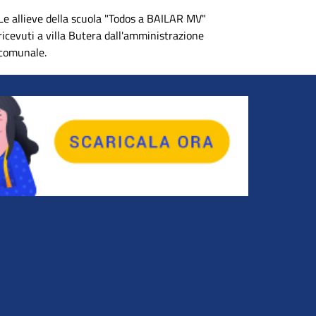
Le allieve della scuola "Todos a BAILAR MV"
ricevuti a villa Butera dall'amministrazione
comunale.