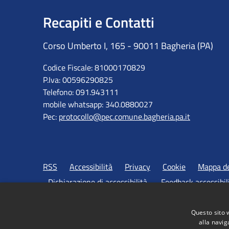
Recapiti e Contatti
Corso Umberto I, 165 - 90011 Bagheria (PA)
Codice Fiscale: 81000170829
P.Iva: 00596290825
Telefono: 091.943111
mobile whatsapp: 340.0880027
Pec:
protocollo@pec.comune.bagheria.pa.it
RSS
Accessibilità
Privacy
Cookie
Mappa de
Dichiarazione di accessibilità
Feedback accessibil
Questo sito 
alla navig