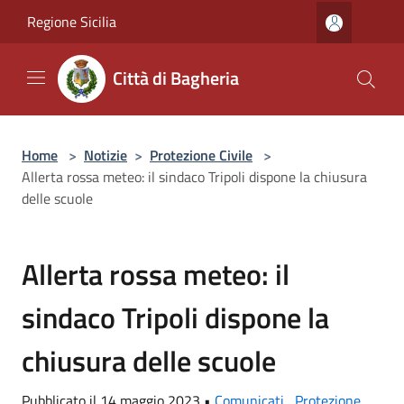
Salta al contenuto principale
Regione Sicilia
Città di Bagheria
Home
>
Notizie
>
Protezione Civile
>
Allerta rossa meteo: il sindaco Tripoli dispone la chiusura
delle scuole
Allerta rossa meteo: il
sindaco Tripoli dispone la
chiusura delle scuole
Pubblicato il 14 maggio 2023 •
Comunicati
,
Protezione