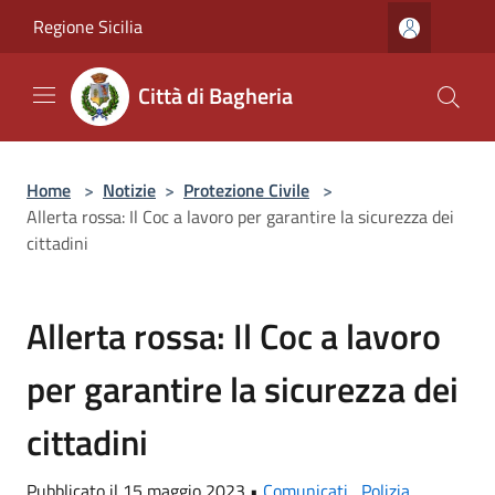
Salta al contenuto principale
Regione Sicilia
Città di Bagheria
Home
>
Notizie
>
Protezione Civile
>
Allerta rossa: Il Coc a lavoro per garantire la sicurezza dei
cittadini
Allerta rossa: Il Coc a lavoro
per garantire la sicurezza dei
cittadini
Pubblicato il 15 maggio 2023 •
Comunicati
,
Polizia