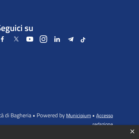
eguici su
Facebook
Twitter
Youtube
Instagram
LinkedIn
Telegram
Tiktok
ttà di Bagheria • Powered by
•
Municipium
Accesso
redazione
×