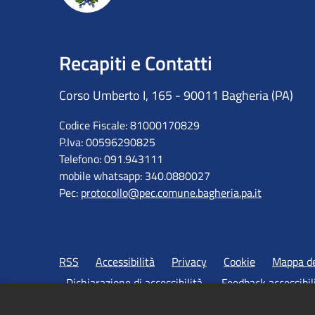
Recapiti e Contatti
Corso Umberto I, 165 - 90011 Bagheria (PA)
Codice Fiscale: 81000170829
P.Iva: 00596290825
Telefono: 091.943111
mobile whatsapp: 340.0880027
Pec:
protocollo@pec.comune.bagheria.pa.it
RSS
Accessibilità
Privacy
Cookie
Mappa de
Dichiarazione di accessibilità
Feedback accessibil