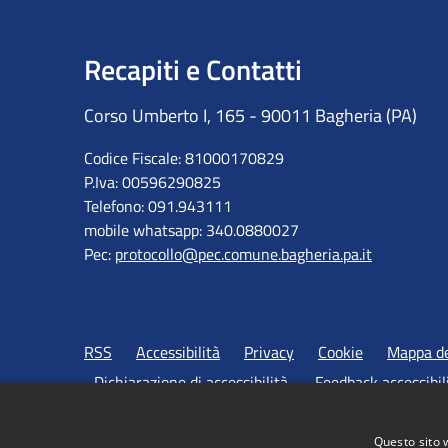
Recapiti e Contatti
Corso Umberto I, 165 - 90011 Bagheria (PA)
Codice Fiscale: 81000170829
P.Iva: 00596290825
Telefono: 091.943111
mobile whatsapp: 340.0880027
Pec:
protocollo@pec.comune.bagheria.pa.it
RSS
Accessibilità
Privacy
Cookie
Mappa de
Dichiarazione di accessibilità
Feedback accessibil
Questo sito 