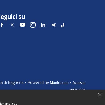
eguici su
Facebook
Twitter
Youtube
Instagram
LinkedIn
Telegram
Tiktok
ttà di Bagheria • Powered by
•
Municipium
Accesso
redazione
×
nzionamento e