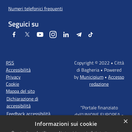
Numeri telefonici frequenti
Seguici su
Facebook
Twitter
Youtube
Instagram
LinkedIn
Telegram
Tiktok
RSS
Copyright © 2022 • Città
Accessibilità
di Bagheria • Powered
Privacy
by
Municipium
•
Accesso
Cookie
redazione
Mappa del sito
Dichiarazione di
accessibilità
"Portale finanziato
Feedback accessibilità
dall'UNIONE EUROPEA -
×
FONDI STRUTTURALI
Informazioni sui cookie
D'INVESTIMENTO