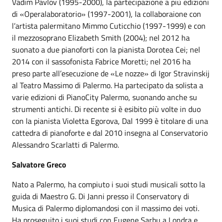
Vadim Pavlov (1995-2000), la partecipazione a più edizioni
di «Operalaboratorio» (1997-2001), la collaboraione con
l’artista palermitano Mimmo Cuticchio (1997-1999) e con
il mezzosoprano Elizabeth Smith (2004); nel 2012 ha
suonato a due pianoforti con la pianista Dorotea Cei; nel
2014 con il sassofonista Fabrice Moretti; nel 2016 ha
preso parte all’esecuzione de «Le nozze» di Igor Stravinskij
al Teatro Massimo di Palermo. Ha partecipato da solista a
varie edizioni di PianoCity Palermo, suonando anche su
strumenti antichi. Di recente si è esibito più volte in duo
con la pianista Violetta Egorova, Dal 1999 è titolare di una
cattedra di pianoforte e dal 2010 insegna al Conservatorio
Alessandro Scarlatti di Palermo.
Salvatore Greco
Nato a Palermo, ha compiuto i suoi studi musicali sotto la
guida di Maestro G. Di Janni presso il Conservatory di
Musica di Palermo diplomandosi con il massimo dei voti.
Ha proseguito i suoi studi con Eugene Sarbu a Londra e