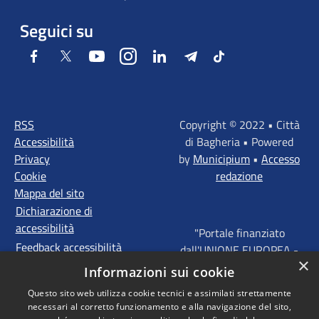
Seguici su
Facebook
Twitter
Youtube
Instagram
LinkedIn
Telegram
Tiktok
RSS
Copyright © 2022 • Città
Accessibilità
di Bagheria • Powered
Privacy
by
Municipium
•
Accesso
Cookie
redazione
Mappa del sito
Dichiarazione di
accessibilità
"Portale finanziato
Feedback accessibilità
dall'UNIONE EUROPEA -
×
FONDI STRUTTURALI
Informazioni sui cookie
D'INVESTIMENTO
Questo sito web utilizza cookie tecnici e assimilati strettamente
EUROPEI - Programma
necessari al corretto funzionamento e alla navigazione del sito,
Operativo FESR Sicilia