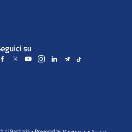
eguici su
Facebook
Twitter
Youtube
Instagram
LinkedIn
Telegram
Tiktok
ttà di Bagheria • Powered by
•
Municipium
Accesso