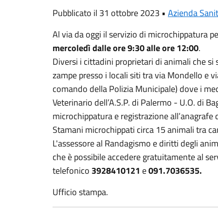
Pubblicato il 31 ottobre 2023 •
Azienda Sanit
Al via da oggi il servizio di microchippatura per
mercoledì dalle ore 9:30 alle ore 12:00
.
Diversi i cittadini proprietari di animali che si
zampe presso i locali siti tra via Mondello e vi
comando della Polizia Municipale) dove i med
Veterinario dell’A.S.P. di Palermo - U.O. di Ba
microchippatura e registrazione all’anagrafe d
Stamani microchippati circa 15 animali tra can
L'assessore al Randagismo e diritti degli anim
che è possibile accedere gratuitamente al se
telefonico
3928410121
e
091.7036535.
Ufficio stampa.