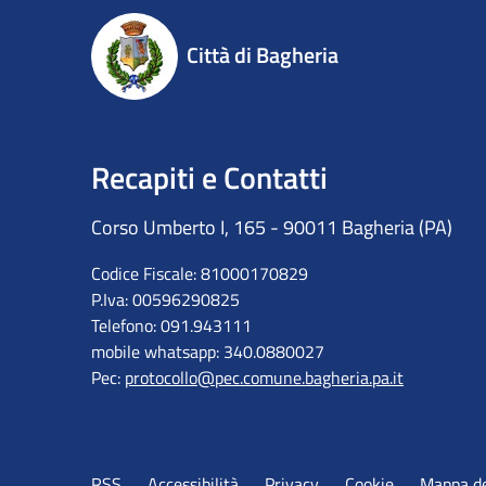
Città di Bagheria
Recapiti e Contatti
Corso Umberto I, 165 - 90011 Bagheria (PA)
Codice Fiscale: 81000170829
P.Iva: 00596290825
Telefono: 091.943111
mobile whatsapp: 340.0880027
Pec:
protocollo@pec.comune.bagheria.pa.it
RSS
Accessibilità
Privacy
Cookie
Mappa de