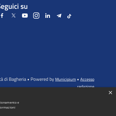
eguici su
Facebook
Twitter
Youtube
Instagram
LinkedIn
Telegram
Tiktok
ttà di Bagheria • Powered by
•
Municipium
Accesso
redazione
×
nzionamento e
nformazioni
iato dall'UNIONE EUROPEA - FONDI STRUTTURALI