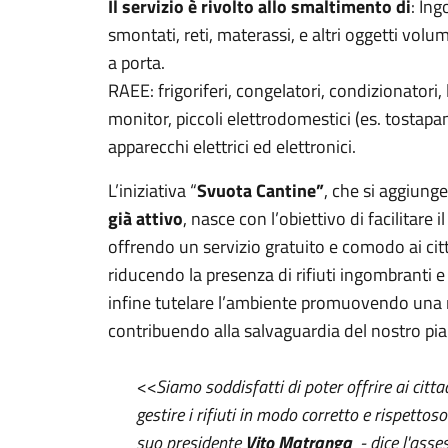
Il servizio è rivolto allo smaltimento di
: Ing
smontati, reti, materassi, e altri oggetti volu
a porta.
RAEE: frigoriferi, congelatori, condizionatori, la
monitor, piccoli elettrodomestici (es. tostapane
apparecchi elettrici ed elettronici.
L’iniziativa “
Svuota Cantine”
, che si aggiunge
già attivo
, nasce con l’obiettivo di facilitare 
offrendo un servizio gratuito e comodo ai citt
riducendo la presenza di rifiuti ingombranti 
infine tutelare l’ambiente promuovendo una ra
contribuendo alla salvaguardia del nostro pia
<<Siamo soddisfatti di poter offrire ai citt
gestire i rifiuti in modo corretto e rispetto
suo presidente
Vito Matranga
- dice l'asse