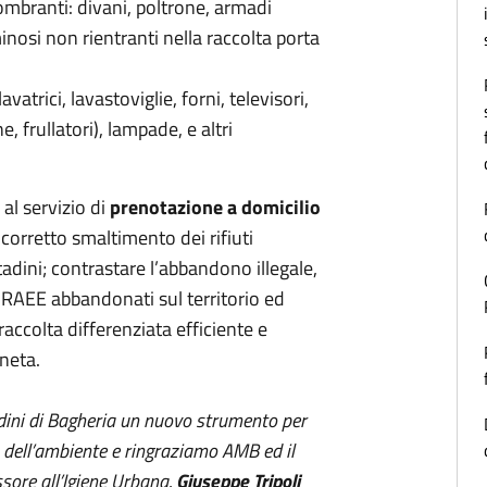
ombranti: divani, poltrone, armadi
minosi non rientranti nella raccolta porta
vatrici, lavastoviglie, forni, televisori,
, frullatori), lampade, e altri
 al servizio di
prenotazione a domicilio
il corretto smaltimento dei rifiuti
adini; contrastare l’abbandono illegale,
e RAEE abbandonati sul territorio ed
ccolta differenziata efficiente e
neta.
adini di Bagheria un nuovo strumento per
so dell’ambiente e ringraziamo AMB ed il
ssore all’Igiene Urbana,
Giuseppe Tripoli