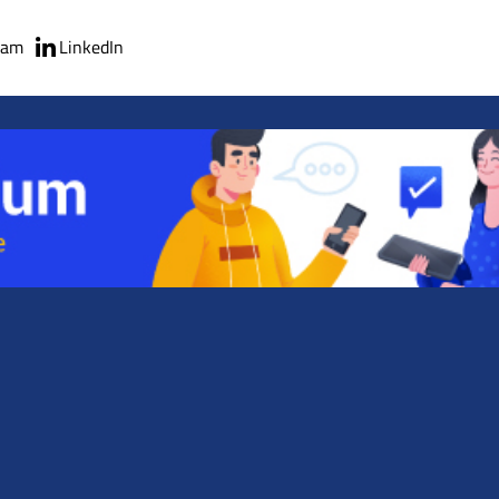
ram
LinkedIn