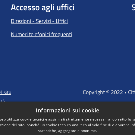
Accesso agli uffici
S
Direzioni - Servizi - Uffici
Numeri telefonici frequenti
Copyright © 2022 • Ci
l sito
ità
Informazioni sui cookie
web utilizza cookie tecnici e assimilati strettamente necessari al corretto fu
azione del sito, nonché un cookie tecnico analitico al solo fine di elaborare i
"Portale finanz
statistiche, aggregate e anonime.