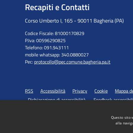
Recapiti e Contatti
Corso Umberto I, 165 - 90011 Bagheria (PA)
Codice Fiscale: 81000170829
P.Iva: 00596290825
Telefono: 091.943111
mobile whatsapp: 340.0880027
Pec:
protocollo@pec.comune.bagheria.pa.it
RSS
Accessibilità
Privacy
Cookie
Mappa de
Dichiarazione di accessibilità
Feedback accessibil
Questo sito 
alla navig