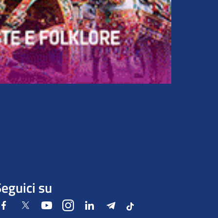
eguici su
Facebook
Twitter
Youtube
Instagram
LinkedIn
Telegram
Tiktok