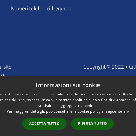
Numeri telefonici frequenti
Copyright © 2022 • Ci
l sito
ità
Informazioni sui cookie
web utilizza cookie tecnici e assimilati strettamente necessari al corretto fu
azione del sito, nonché un cookie tecnico analitico al solo fine di elaborare i
"Portale finanz
statistiche, aggregate e anonime.
D'INVESTIMENTO EUROP
Per maggiori dettagli, può consultare la cookie policy al seguente
link
RIFIUTA TUTTO
ACCETTA TUTTO