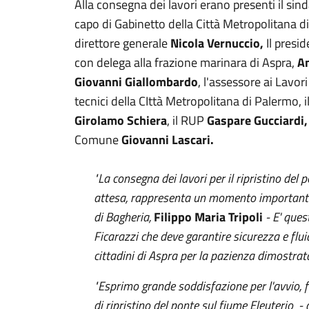
Alla consegna dei lavori erano presenti il sin
capo di Gabinetto della Città Metropolitana 
direttore generale
Nicola Vernuccio,
Il presi
con delega alla frazione marinara di Aspra,
An
Giovanni Giallombardo
, l'assessore ai Lavor
tecnici della CIttà Metropolitana di Palermo, il
Girolamo Schiera
, il RUP
Gaspare Gucciardi,
Comune
Giovanni Lascari.
"La consegna dei lavori per il ripristino del
attesa, rappresenta un momento importante 
di Bagheria,
Filippo Maria Tripoli
- E' ques
Ficarazzi che deve garantire sicurezza e fluid
cittadini di Aspra per la pazienza dimostrata
"Esprimo grande soddisfazione per l'avvio, f
di ripristino del ponte sul fiume Eleuterio - 