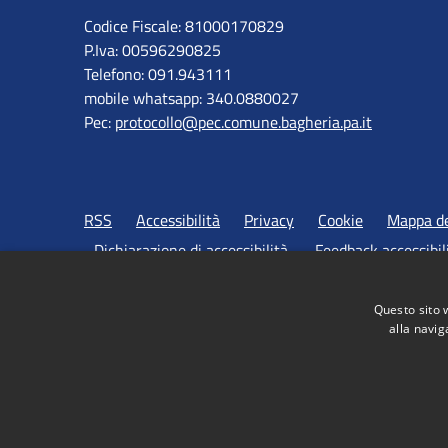
Codice Fiscale: 81000170829
P.Iva: 00596290825
Telefono: 091.943111
mobile whatsapp: 340.0880027
Pec:
protocollo@pec.comune.bagheria.pa.it
RSS
Accessibilità
Privacy
Cookie
Mappa de
Dichiarazione di accessibilità
Feedback accessibil
Questo sito 
alla navig