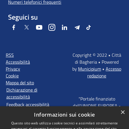
Numeri telefonici frequenti
Seguici su
Facebook
Twitter
Youtube
Instagram
LinkedIn
Telegram
Tiktok
RSS
Copyright © 2022 • Città
Accessibilità
di Bagheria • Powered
Privacy
by
Municipium
•
Accesso
Cookie
redazione
Mappa del sito
Dichiarazione di
accessibilità
"Portale finanziato
Feedback accessibilità
dall'UNIONE EUROPEA -
×
FONDI STRUTTURALI
Informazioni sui cookie
D'INVESTIMENTO
Questo sito web utilizza cookie tecnici e assimilati strettamente
EUROPEI - Programma
necessari al corretto funzionamento e alla navigazione del sito,