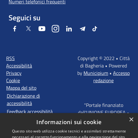
Numeri telefonici frequenti
Seguici su
Facebook
Twitter
Youtube
Instagram
LinkedIn
Telegram
Tiktok
RSS
Copyright © 2022 • Città
Accessibilità
di Bagheria • Powered
Privacy
by
Municipium
•
Accesso
Cookie
redazione
Mappa del sito
Dichiarazione di
accessibilità
"Portale finanziato
Feedback accessibilità
dall'UNIONE EUROPEA -
×
FONDI STRUTTURALI
Informazioni sui cookie
D'INVESTIMENTO
Questo sito web utilizza cookie tecnici e assimilati strettamente
EUROPEI - Programma
necessari al corretto funzionamento e alla navigazione del sito,