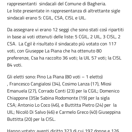
rappresentanti sindacali del Comune di Bagheria.
Le liste presentate in rappresentanza di altrettante sigle
sindacali erano 5: CGIL, CSA, CISL e UIL.
Da assegnare vi erano 12 seggi che sono stati così ripartiti
in base ai voti ottenuti delle liste: 5 CGIL, 2 UIL, 3 CISL, 2
CSA. La Cgil è risultato il sindacato più votato con 117
voti, con Giuseppe La Piana che ha ottenuto 80
preferenze, Csa ha raccolto 36 voti; la UIL 57 voti; la CISL
84 voti.
Gli eletti sono: Pino La Piana (80 voti – 1 eletto)
, Francesco Cangialosi (34), Cosimo Lanza (17), Miosi
Emanuela (27), Corrado Conti (23) per la CGIL; Domenico
Chiappone (35)e Sabina Rodomonte (19) per la sigla
CSA; Antonio Lo Coco (46), e Buttitta Pietro (24) per la
UIL; Nicolò Di Salvo (46) e Carmelo Greco (40) Giuseppina
Buttitta (20) per la CISL.
Hanno votato: aventi diritto 323 di cui 197 donne e 126