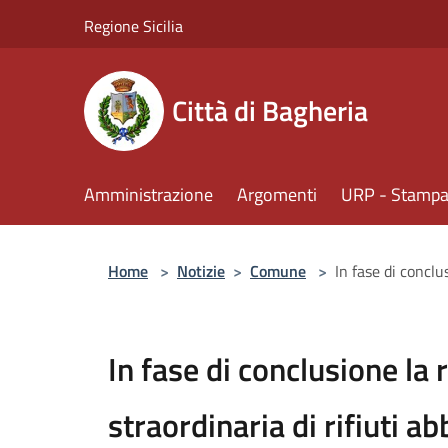
Salta al contenuto principale
Regione Sicilia
Città di Bagheria
Amministrazione
Argomenti
URP - Stampa 
Home
>
Notizie
>
Comune
>
In fase di conclu
In fase di conclusione la
straordinaria di rifiuti a