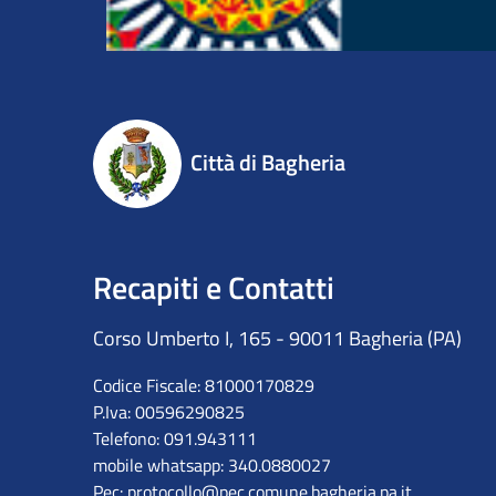
Città di Bagheria
Recapiti e Contatti
Corso Umberto I, 165 - 90011 Bagheria (PA)
Codice Fiscale: 81000170829
P.Iva: 00596290825
Telefono: 091.943111
mobile whatsapp: 340.0880027
Pec:
protocollo@pec.comune.bagheria.pa.it