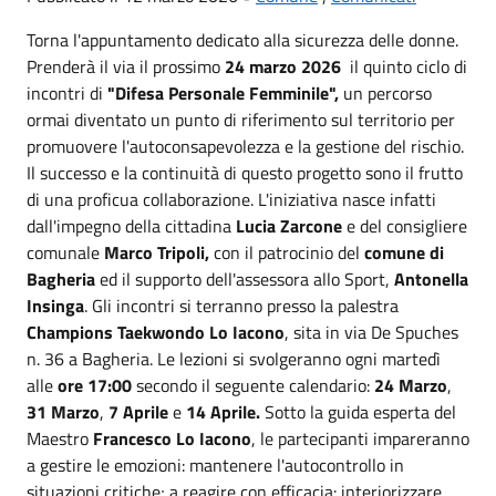
Torna l'appuntamento dedicato alla sicurezza delle donne.
Prenderà il via il prossimo
24 marzo 2026
il quinto ciclo di
incontri di
"Difesa Personale Femminile",
un percorso
ormai diventato un punto di riferimento sul territorio per
promuovere l'autoconsapevolezza e la gestione del rischio.
Il successo e la continuità di questo progetto sono il frutto
di una proficua collaborazione. L'iniziativa nasce infatti
dall'impegno della cittadina
Lucia Zarcone
e del consigliere
comunale
Marco Tripoli,
con il patrocinio del
comune di
Bagheria
ed il supporto dell'assessora allo Sport,
Antonella
Insinga
. Gli incontri si terranno presso la palestra
Champions Taekwondo Lo Iacono
, sita in via De Spuches
n. 36 a Bagheria. Le lezioni si svolgeranno ogni martedì
alle
ore 17:00
secondo il seguente calendario:
24 Marzo
,
31 Marzo
,
7 Aprile
e
14 Aprile.
Sotto la guida esperta del
Maestro
Francesco Lo Iacono
, le partecipanti impareranno
a gestire le emozioni: mantenere l'autocontrollo in
situazioni critiche; a reagire con efficacia: interiorizzare