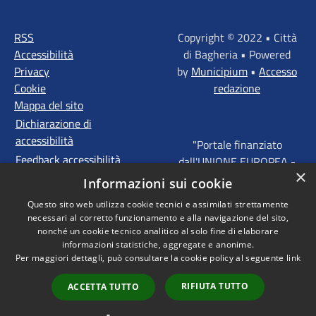
RSS
Copyright © 2022 • Città
Accessibilità
di Bagheria • Powered
Privacy
by
Municipium
•
Accesso
Cookie
redazione
Mappa del sito
Dichiarazione di
accessibilità
"Portale finanziato
Feedback accessibilità
dall'UNIONE EUROPEA -
×
FONDI STRUTTURALI
Informazioni sui cookie
D'INVESTIMENTO
Questo sito web utilizza cookie tecnici e assimilati strettamente
EUROPEI - Programma
necessari al corretto funzionamento e alla navigazione del sito,
Operativo FESR Sicilia
nonché un cookie tecnico analitico al solo fine di elaborare
2014 - 2020 Agenda
informazioni statistiche, aggregate e anonime.
Per maggiori dettagli, può consultare la cookie policy al seguente
link
Urbana ITI "Palermo -
Bagheria"
RIFIUTA TUTTO
ACCETTA TUTTO