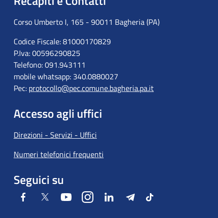
Recapiti e Contatti
Corso Umberto I, 165 - 90011 Bagheria (PA)
Codice Fiscale: 81000170829
P.Iva: 00596290825
Telefono: 091.943111
mobile whatsapp: 340.0880027
Pec:
protocollo@pec.comune.bagheria.pa.it
Accesso agli uffici
Direzioni - Servizi - Uffici
Numeri telefonici frequenti
Seguici su
Facebook
Twitter
Youtube
Instagram
LinkedIn
Telegram
Tiktok