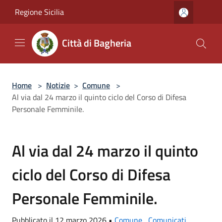
Salta al contenuto principale
Regione Sicilia
Città di Bagheria
Home
>
Notizie
>
Comune
>
Al via dal 24 marzo il quinto ciclo del Corso di Difesa
Personale Femminile.
Al via dal 24 marzo il quinto
ciclo del Corso di Difesa
Personale Femminile.
Pubblicato il 12 marzo 2026 •
Comune
,
Comunicati