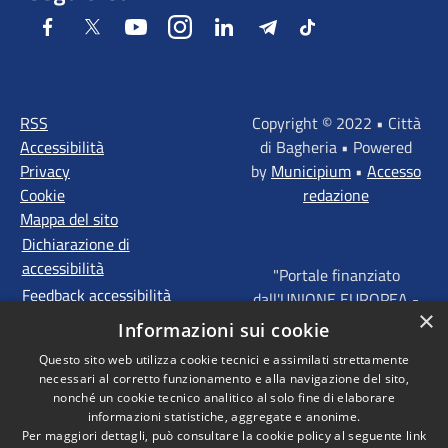
Facebook
Twitter
Youtube
Instagram
LinkedIn
Telegram
Tiktok
RSS
Copyright © 2022 • Città
Accessibilità
di Bagheria • Powered
Privacy
by
Municipium
•
Accesso
Cookie
redazione
Mappa del sito
Dichiarazione di
accessibilità
"Portale finanziato
Feedback accessibilità
dall'UNIONE EUROPEA -
×
FONDI STRUTTURALI
Informazioni sui cookie
D'INVESTIMENTO
Questo sito web utilizza cookie tecnici e assimilati strettamente
EUROPEI - Programma
necessari al corretto funzionamento e alla navigazione del sito,
Operativo FESR Sicilia
nonché un cookie tecnico analitico al solo fine di elaborare
2014 - 2020 Agenda
informazioni statistiche, aggregate e anonime.
Per maggiori dettagli, può consultare la cookie policy al seguente
link
Urbana ITI "Palermo -