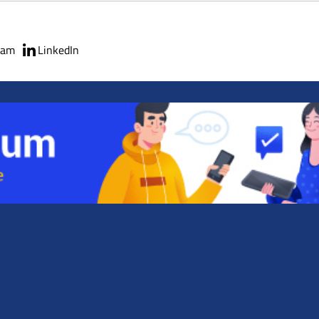
ram
LinkedIn