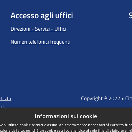
Accesso agli uffici
S
Direzioni - Servizi - Uffici
Numeri telefonici frequenti
Copyright © 2022 • Ci
l sito
ità
Informazioni sui cookie
web utilizza cookie tecnici e assimilati strettamente necessari al corretto fu
azione del sito, nonché un cookie tecnico analitico al solo fine di elaborare i