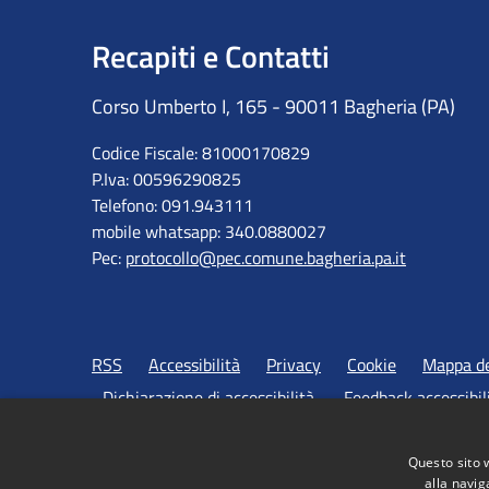
Recapiti e Contatti
Corso Umberto I, 165 - 90011 Bagheria (PA)
Codice Fiscale: 81000170829
P.Iva: 00596290825
Telefono: 091.943111
mobile whatsapp: 340.0880027
Pec:
protocollo@pec.comune.bagheria.pa.it
RSS
Accessibilità
Privacy
Cookie
Mappa de
Dichiarazione di accessibilità
Feedback accessibil
Questo sito 
alla navig