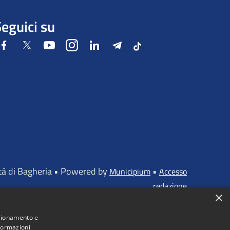
eguici su
Facebook
Twitter
Youtube
Instagram
LinkedIn
Telegram
Tiktok
ttà di Bagheria • Powered by
•
Municipium
Accesso
redazione
×
nzionamento e
nformazioni