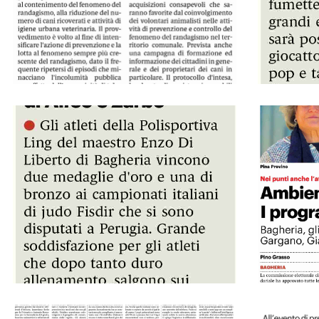
andonati da due anni
GDS 30/05/2024 Bagheria confronto a quattro
GDS 30/05/20
 Rinas
GDS 30/05/2024 Asta di beneficenza al museo del giocattolo
GDS 31/05/20