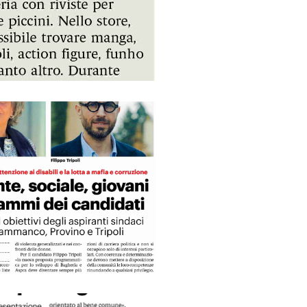
24 Corsi delle Ferrovie,. pronta nuova edizione
24 Bagheria, Basilica Soluntina al via i lavori per il baldacchino