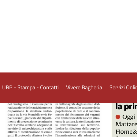
iovane ferito
GDS 26/05/2024 Scambio e riciclo laboratorio ecologico
GDS 27/05/20
agi a Bagheria e Villabate
GDS 29/05/2024 Bagheria fallimento pilotato: denunciati due 
GDS 29/05/20