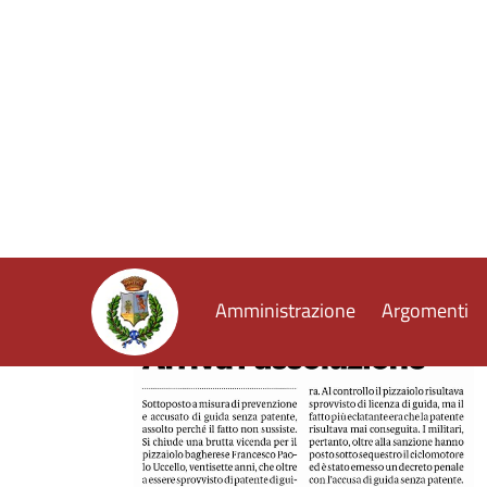
GDS 26/05/2024 A Bagheria auto si ribalta un g
GDS 28/05/2024 Guasto alla condotta idrica, dis