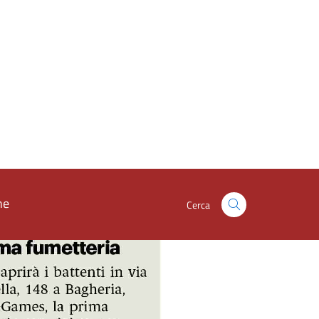
24 Al Tommaso Aiello di Bagheria in scena la cultura siciliana
imprenditori
24 Le cave Buttitta gestite da una cooperativa