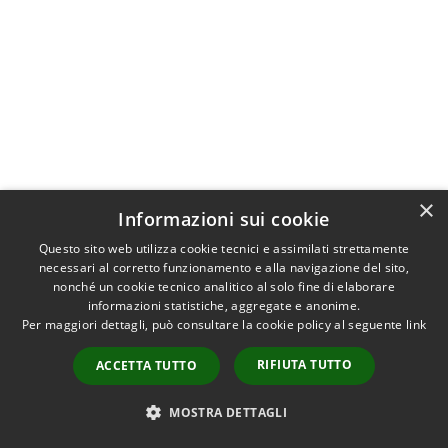
×
Informazioni sui cookie
GDS 20/07/2024 I black out non danno tregua pure in provi
Questo sito web utilizza cookie tecnici e assimilati strettamente
necessari al corretto funzionamento e alla navigazione del sito,
nonché un cookie tecnico analitico al solo fine di elaborare
informazioni statistiche, aggregate e anonime.
Per maggiori dettagli, può consultare la cookie policy al seguente
link
RIFIUTA TUTTO
ACCETTA TUTTO
MOSTRA DETTAGLI