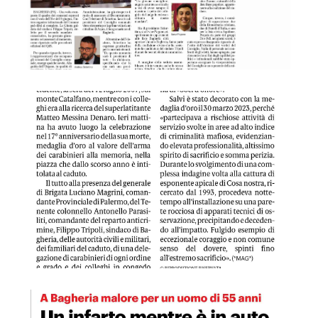
GDS 13/07/2024 Bagheria, in ricordo del maresciallo Salvi
GDS 13/07/2024 Un infarto mentre era in auto, salvato da p