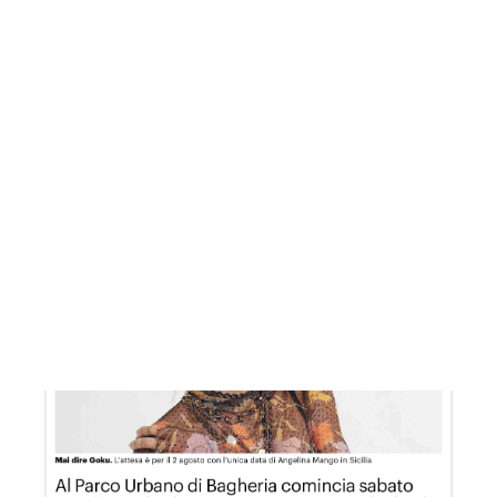
GDS 17/07/2024 Cambio della viabilità di via Olivuzza
GDS 18/07/2024 Angelina Mango sul palco, si balla con le s