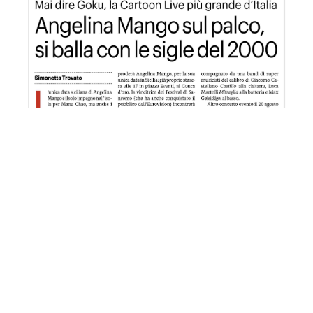
GDS 19-07-2024 Achille G. presenta La Notte hit online sul