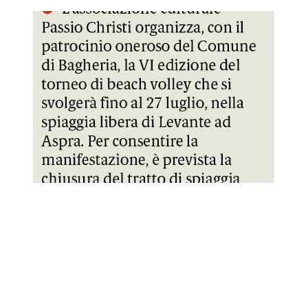
GDS 16/07/2024 Bagheria il centro Caritas aprirà in un bene
GDS 17/07/2024 Barbara Mistretta presidente del Rotary B