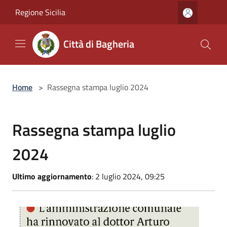
Salta al contenuto principale
Regione Sicilia
Città di Bagheria
Home
>
Rassegna stampa luglio 2024
Rassegna stampa luglio
2024
Ultimo aggiornamento
: 2 luglio 2024, 09:25
GDS 03/07//2024 Nucleo di valutazione, incarico a Biaco