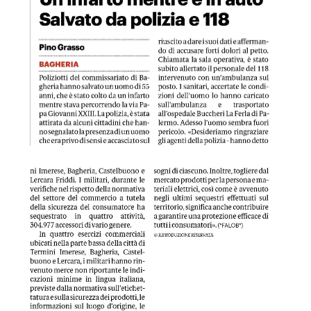
GDS 13/07/2024 Merce non sicura sequestri in 4 paesi