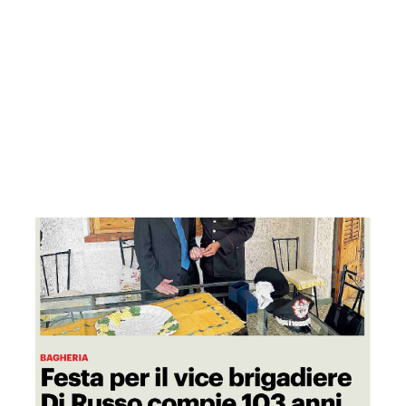
GDS 10/07/2024 Festa per il vice brigadiere Di Russo comp