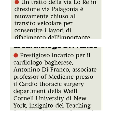
GDS 13/07/2024 Incarico statunitense al cardiologo Di Fran