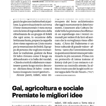
GDS 05/04/2023 Bagheria, nel degrado l'Arco del Padretern
GDS 06/04/2023 Gal agricoltura e sociale premiate le miglio