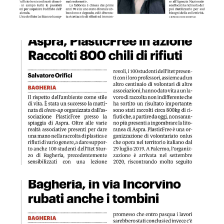
GDS 16/04/2023 Aspra, PlasticFree in azione raccolti 800 chil
GDS 16/04/2023 Bagheria, in via Incorvino rubati anche i t