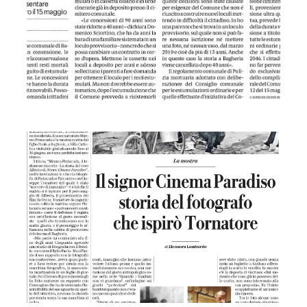
LA REP. 13/04/2023 Il signore Cinema Paradiso storia del fo