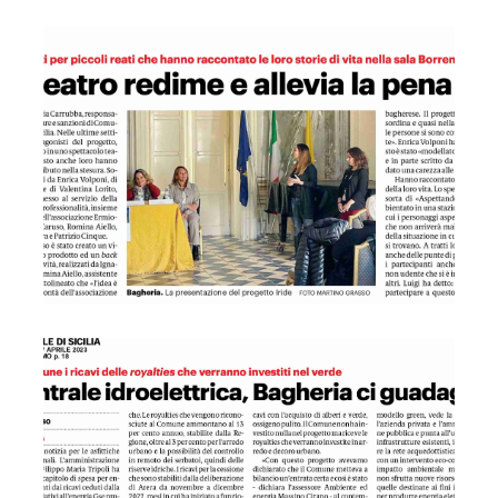
GDS 06/04/2023 Bagheria, il teatro redime e allevia la pena
GDS 07/04/2023 Centrale idroelettrica Bagheria ci guadag