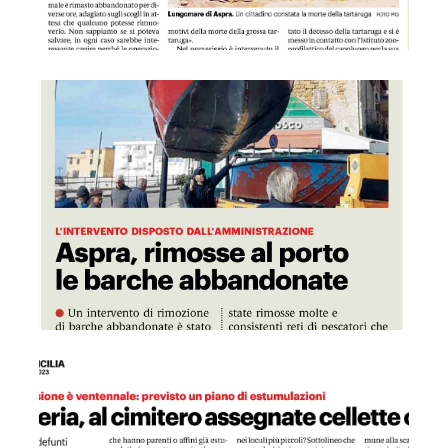
GDS 13/04/2023 Aspra rimosse al porto le barche abbando
GDS 13/04/2023 Bagheria, al cimitero assegnate cellette os