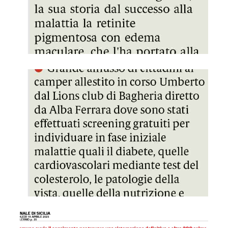
GDS 19/04/2023 Esami gratuiti in piazza contro il diabete
GDS 19/04/2023 Bagheria, c'è il bando per i loculi provvisor