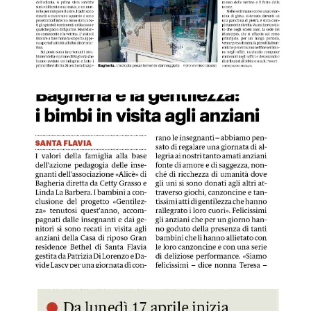
GDS 09/04/2023 Bagheria alla gentilezza: i bimbi in visita ag
GDS 09/04/2023 Occhiali da donare per i Paesi disagiati