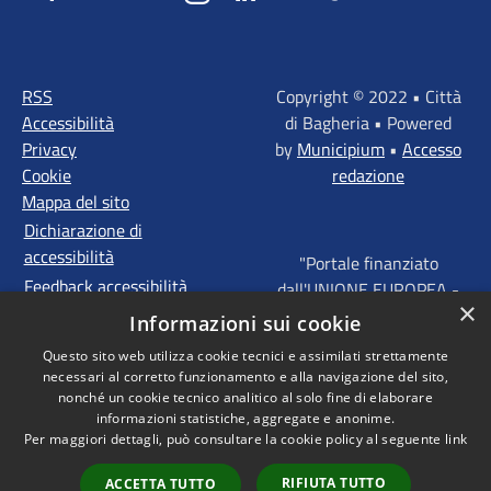
RSS
Copyright © 2022 • Città
Accessibilità
di Bagheria • Powered
Privacy
by
Municipium
•
Accesso
Cookie
redazione
Mappa del sito
Dichiarazione di
accessibilità
"Portale finanziato
Feedback accessibilità
dall'UNIONE EUROPEA -
×
FONDI STRUTTURALI
Informazioni sui cookie
D'INVESTIMENTO
Questo sito web utilizza cookie tecnici e assimilati strettamente
EUROPEI - Programma
necessari al corretto funzionamento e alla navigazione del sito,
Operativo FESR Sicilia
nonché un cookie tecnico analitico al solo fine di elaborare
2014 - 2020 Agenda
informazioni statistiche, aggregate e anonime.
Per maggiori dettagli, può consultare la cookie policy al seguente
link
Urbana ITI "Palermo -
Bagheria"
RIFIUTA TUTTO
ACCETTA TUTTO