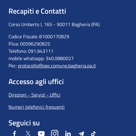
Recapiti e Contatti
Corso Umberto I, 165 - 90011 Bagheria (PA)
Codice Fiscale: 81000170829
P.Iva: 00596290825
Telefono: 091.943111
mobile whatsapp: 340.0880027
Pec:
protocollo@pec.comune.bagheria.pa.it
Accesso agli uffici
Direzioni - Servizi - Uffici
Numeri telefonici frequenti
Seguici su
Facebook
Twitter
Youtube
Instagram
LinkedIn
Telegram
Tiktok