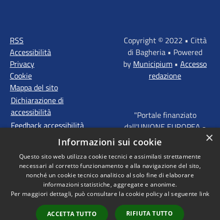
RSS
Copyright © 2022 • Città
Accessibilità
di Bagheria • Powered
Privacy
by
Municipium
•
Accesso
Cookie
redazione
Mappa del sito
Dichiarazione di
accessibilità
"Portale finanziato
Feedback accessibilità
dall'UNIONE EUROPEA -
×
FONDI STRUTTURALI
Informazioni sui cookie
D'INVESTIMENTO
Questo sito web utilizza cookie tecnici e assimilati strettamente
EUROPEI - Programma
necessari al corretto funzionamento e alla navigazione del sito,
Operativo FESR Sicilia
nonché un cookie tecnico analitico al solo fine di elaborare
2014 - 2020 Agenda
informazioni statistiche, aggregate e anonime.
Per maggiori dettagli, può consultare la cookie policy al seguente
link
Urbana ITI "Palermo -
Bagheria"
RIFIUTA TUTTO
ACCETTA TUTTO