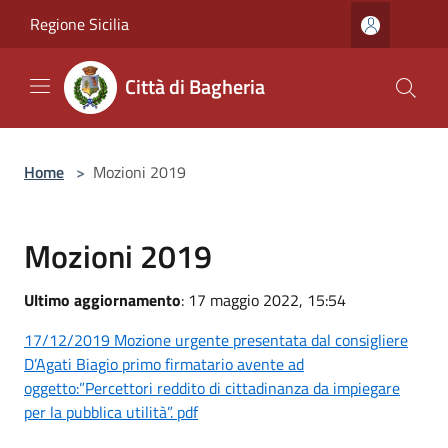
Salta al contenuto principale
Regione Sicilia
Città di Bagheria
Home
>
Mozioni 2019
Mozioni 2019
Ultimo aggiornamento
: 17 maggio 2022, 15:54
17/12/2019 Mozione urgente presentata dal consigliere
D’Agati Biagio primo firmatario avente ad
oggetto:”Percettori reddito di cittadinanza da impiegare
per la pubblica utilità”. pdf