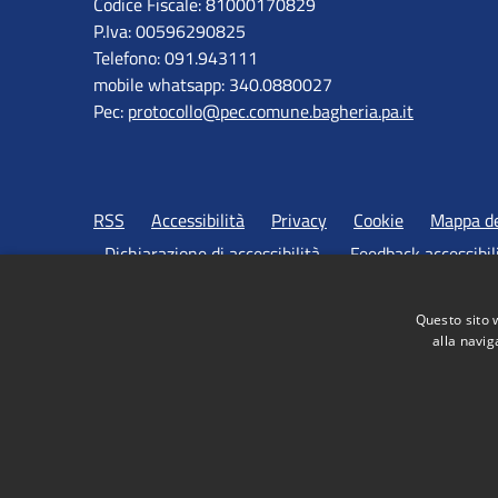
Codice Fiscale: 81000170829
P.Iva: 00596290825
Telefono: 091.943111
mobile whatsapp: 340.0880027
Pec:
protocollo@pec.comune.bagheria.pa.it
RSS
Accessibilità
Privacy
Cookie
Mappa de
Dichiarazione di accessibilità
Feedback accessibil
Questo sito 
alla navig