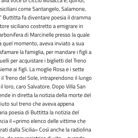
 alla voce di Cicciu Busacca e, quindi,
e siciliani come Santangelo, Salamone,
li” Buttitta fa diventare poesia il dramma
re siciliano costretto a emigrare in
arbonifera di Marcinelle presso la quale
 a quel momento, aveva inviato a sua
sfamare la famiglia, per mandare i figli a
lli per acquistare i biglietti del Treno
ieme ai figli. La moglie Rosa e i sette
n il Treno del Sole, intraprendono il lungo
 il loro, caro Salvatore. Dopo Villa San
de in diretta la notizia della morte del
ciuto sul treno che aveva appena
ria poesia di Buttitta la notizia del
ncia il «primo elenco delle vittime che
ti dalla Sicilia» Così anche la radiolina