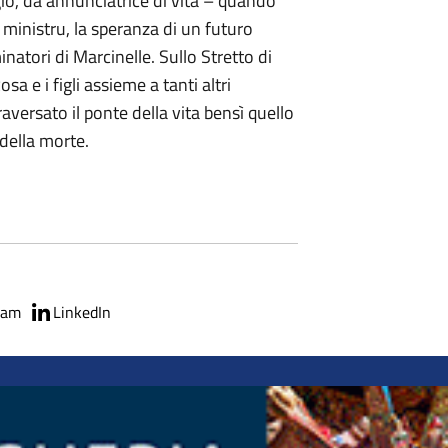
gio, da annunciatrice di vita – quando
 ministru, la speranza di un futuro
natori di Marcinelle. Sullo Stretto di
a e i figli assieme a tanti altri
aversato il ponte della vita bensì quello
 della morte.
ram
LinkedIn