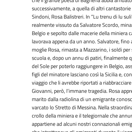
che il grande poeta di Bagheria abbia affidato
successivamente, a quella di altri cantastori
Sindoni, Rosa Balistreri. In “Lu trenu di lu su
realmente vissuto da Salvatore Scordo, minato
Belgio e sepolto dalle macerie della miniera c
lavorava appena da un anno. Salvatore, fino
moglie Rosa, rimasta a Mazzarino, i soldi per 
scuola e, dopo un annu di patiri, finalmente que
del Sole per poterlo raggiungere in Belgio, ass
figli del minatore lasciano così la Sicilia e, co
viaggio che li avrebbe riportati a riabbracciare
Giovanni, però, l’immane tragedia. Rosa appren
marito dalla radiolina di un emigrante conos
varcato lo Stretto di Messina. Nella straordina
crollo della miniera e il telegiornale che annu
appartiene ad alcuni nostri connazionali emigra