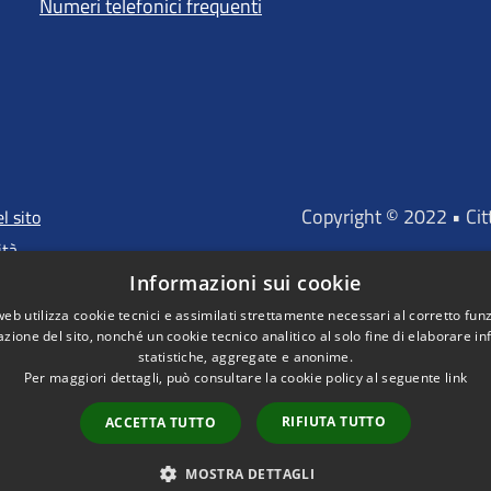
Numeri telefonici frequenti
Copyright © 2022 • Ci
l sito
ità
Informazioni sui cookie
web utilizza cookie tecnici e assimilati strettamente necessari al corretto fu
azione del sito, nonché un cookie tecnico analitico al solo fine di elaborare i
"Portale finanz
statistiche, aggregate e anonime.
D'INVESTIMENTO EUROP
Per maggiori dettagli, può consultare la cookie policy al seguente
link
RIFIUTA TUTTO
ACCETTA TUTTO
MOSTRA DETTAGLI