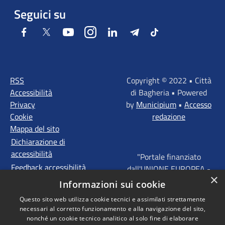
Seguici su
Facebook
Twitter
Youtube
Instagram
LinkedIn
Telegram
Tiktok
RSS
Copyright © 2022 • Città
Accessibilità
di Bagheria • Powered
Privacy
by
Municipium
•
Accesso
Cookie
redazione
Mappa del sito
Dichiarazione di
accessibilità
"Portale finanziato
Feedback accessibilità
dall'UNIONE EUROPEA -
×
FONDI STRUTTURALI
Informazioni sui cookie
D'INVESTIMENTO
Questo sito web utilizza cookie tecnici e assimilati strettamente
EUROPEI - Programma
necessari al corretto funzionamento e alla navigazione del sito,
Operativo FESR Sicilia
nonché un cookie tecnico analitico al solo fine di elaborare