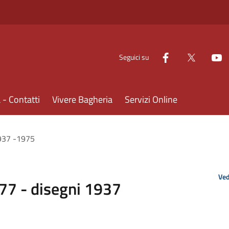
Seguici su
- Contatti
Vivere Bagheria
Servizi Online
1937 -1975
Ved
977 - disegni 1937