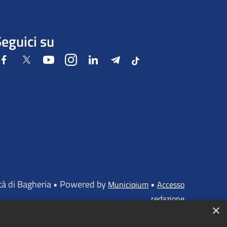
eguici su
Facebook
Twitter
Youtube
Instagram
LinkedIn
Telegram
Tiktok
ttà di Bagheria • Powered by
•
Municipium
Accesso
redazione
×