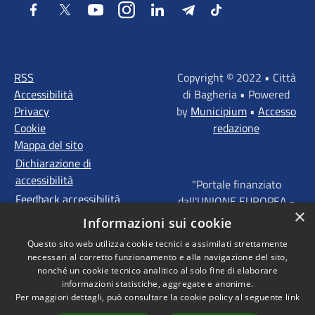
Facebook
Twitter
Youtube
Instagram
LinkedIn
Telegram
Tiktok
RSS
Copyright © 2022 • Città
Accessibilità
di Bagheria • Powered
Privacy
by
Municipium
•
Accesso
Cookie
redazione
Mappa del sito
Dichiarazione di
accessibilità
"Portale finanziato
Feedback accessibilità
dall'UNIONE EUROPEA -
×
FONDI STRUTTURALI
Informazioni sui cookie
D'INVESTIMENTO
Questo sito web utilizza cookie tecnici e assimilati strettamente
EUROPEI - Programma
necessari al corretto funzionamento e alla navigazione del sito,
Operativo FESR Sicilia
nonché un cookie tecnico analitico al solo fine di elaborare
2014 - 2020 Agenda
informazioni statistiche, aggregate e anonime.
Per maggiori dettagli, può consultare la cookie policy al seguente
link
Urbana ITI "Palermo -